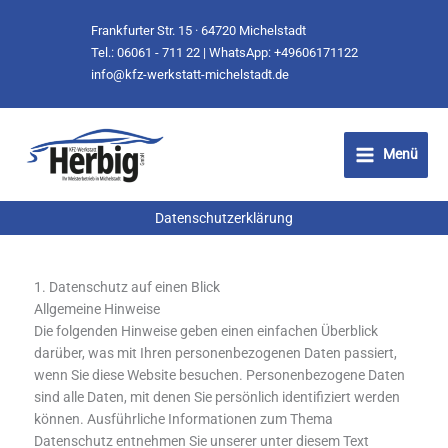
Zum
Frankfurter Str. 15 · 64720 Michelstadt
Inhalt
Tel.:
06061 - 711 22
| WhatsApp:
+49606171122
springen
info@kfz-werkstatt-michelstadt.de
Menü
Datenschutzerklärung
1. Datenschutz auf einen Blick
Allgemeine Hinweise
Die folgenden Hinweise geben einen einfachen Überblick
darüber, was mit Ihren personenbezogenen Daten passiert,
wenn Sie diese Website besuchen. Personenbezogene Daten
sind alle Daten, mit denen Sie persönlich identifiziert werden
können. Ausführliche Informationen zum Thema
Datenschutz entnehmen Sie unserer unter diesem Text